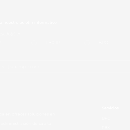
a nuestro boletín informativo
esado(a) en:
P
PBX-IP
BPO
Servicios
 en ofrecer soluciones en
BPO
 administración de capital
PBX