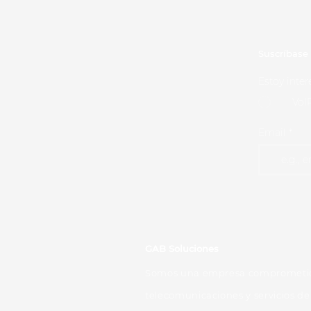
Suscríbase 
Estoy inter
VoI
Email
GAB Soluciones
Somos una empresa comprometida
telecomunicaciones y servicios de