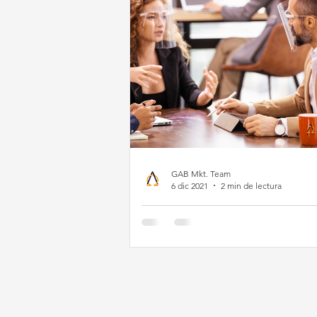
GAB Mkt. Team
6 dic 2021
2 min de lectura
Constantes variantes
coronavirus ponen e
riesgo la vuelta a la
normalidad.