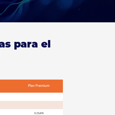
as para el
Plan Premium
0.25416