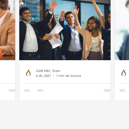
GAB Mkt. Team
6 dic 2021
1 min de lectura
 del
Un capital humano
Ve
n
motivado es el
en
ingrediente del éxito.
La