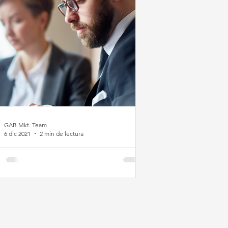
GAB Mkt. Team
6 dic 2021
2 min de lectura
ntajas de adquirir VoIP
 la región de
tinoamérica.