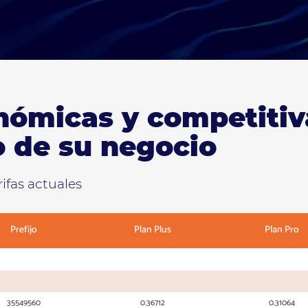
nómicas y competitiv
o de su negocio
ifas actuales
Prefijo
Plan Plus
Plan Pro
35549560
0.36712
0.31064