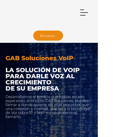
Acceso
GAB Soluciones VoIP
LA SOLUCIÓN DE VOIP
PARA DARLE VOZ AL
CRECIMIENTO
DE SU EMPRESA
Desarrollamos el servicio que habías estado
esperando, ahora con GAB Soluciones, puedes
llamar a donde quieras sin más requisitos que
una conexión a internet, gracias a la tecnología
de Voz sobre IP o VoIP como preferimos
llamarlo.