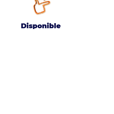
Disponible
La aplicación móvil
GAB Soluciones
convierte
los teléfonos de escritorio, computadoras
portátiles, tabletas y teléfonos inteligentes en
oficinas móviles, brindándoles acceso las 24
horas del día, los 7 días de la semana, en
cualquier lugar donde tengan una conexión a
Internet.