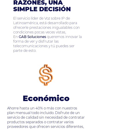
RAZONES, UNA
SIMPLE DECISIÓN
El servicio líder de Voz sobre IP de
Latinoamérica, está desarrollado para
ofrecerle prestaciones inigualables con
condiciones pocas veces vistas,
En
GAB Soluciones
queremos innovar la
forma de ver y disfrutar las
telecomunicaciones y tú puedes ser
parte de esto.
Económico
Ahorre hasta un 40% o más con nuestros
plan mensual todo incluido. Disfrute de un
servicio de calidad sin necesidad de contratar
productos separados o contratar varios
proveedores que ofrecen servicios diferentes,